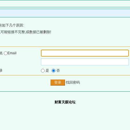
有如下几个原因:
可能链接不完整,或数据已被删除!
户名
Email
录
是
否
找回密码
财富天眼论坛