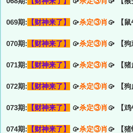
068期:
【财神来了】
🥠
杀定③肖
🥠 【
069期:
【财神来了】
🥠
杀定③肖
🥠 【
070期:
【财神来了】
🥠
杀定③肖
🥠 【
071期:
【财神来了】
🥠
杀定③肖
🥠 【
072期:
【财神来了】
🥠
杀定③肖
🥠 【
073期:
【财神来了】
🥠
杀定③肖
🥠 【
074期:
【财神来了】
🥠
杀定③肖
🥠 【