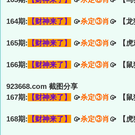
164期:
【财神来了】
🥠
杀定③肖
🥠 【
165期:
【财神来了】
🥠
杀定③肖
🥠 【
166期:
【财神来了】
🥠
杀定③肖
🥠 【
923668.com 截图分享
167期:
【财神来了】
🥠
杀定③肖
🥠 【
168期:
【财神来了】
🥠
杀定③肖
🥠 【