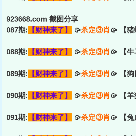
923668.com 截图分享
087期:
【财神来了】
🥠
杀定③肖
🥠 【
088期:
【财神来了】
🥠
杀定③肖
🥠 【
089期:
【财神来了】
🥠
杀定③肖
🥠 【
090期:
【财神来了】
🥠
杀定③肖
🥠 【
091期:
【财神来了】
🥠
杀定③肖
🥠 【