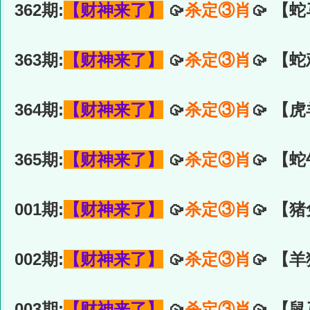
362期:
【财神来了】
🥠
杀定③肖
🥠 【
363期:
【财神来了】
🥠
杀定③肖
🥠 【
364期:
【财神来了】
🥠
杀定③肖
🥠 【
365期:
【财神来了】
🥠
杀定③肖
🥠 【
001期:
【财神来了】
🥠
杀定③肖
🥠 【
002期:
【财神来了】
🥠
杀定③肖
🥠 【
003期:
【财神来了】
🥠
杀定③肖
🥠 【