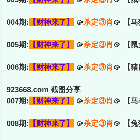
004期:
【财神来了】
🥠
杀定③肖
🥠 【
005期:
【财神来了】
🥠
杀定③肖
🥠 【
006期:
【财神来了】
🥠
杀定③肖
🥠 【
923668.com 截图分享
007期:
【财神来了】
🥠
杀定③肖
🥠 【
008期:
【财神来了】
🥠
杀定③肖
🥠 【