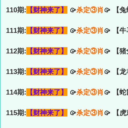
110期:
【财神来了】
🥠
杀定③肖
🥠 【
111期:
【财神来了】
🥠
杀定③肖
🥠 【
112期:
【财神来了】
🥠
杀定③肖
🥠 【
113期:
【财神来了】
🥠
杀定③肖
🥠 【
114期:
【财神来了】
🥠
杀定③肖
🥠 【
115期:
【财神来了】
🥠
杀定③肖
🥠 【