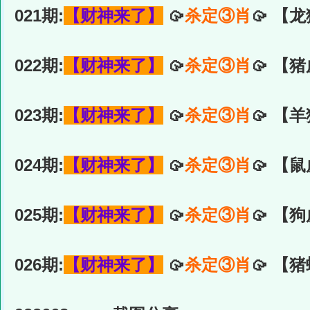
021期:
【财神来了】
🥠
杀定③肖
🥠 【
022期:
【财神来了】
🥠
杀定③肖
🥠 【
023期:
【财神来了】
🥠
杀定③肖
🥠 【
024期:
【财神来了】
🥠
杀定③肖
🥠 【
025期:
【财神来了】
🥠
杀定③肖
🥠 【
026期:
【财神来了】
🥠
杀定③肖
🥠 【