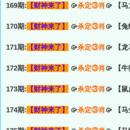
169期:
【财神来了】
🥠
杀定③肖
🥠 【
170期:
【财神来了】
🥠
杀定③肖
🥠 【
171期:
【财神来了】
🥠
杀定③肖
🥠 【
172期:
【财神来了】
🥠
杀定③肖
🥠 【
173期:
【财神来了】
🥠
杀定③肖
🥠 【
174期:
【财神来了】
🥠
杀定③肖
🥠 【