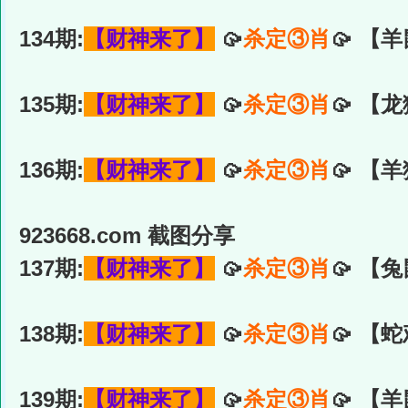
134期:
【财神来了】
🥠
杀定③肖
🥠 【
135期:
【财神来了】
🥠
杀定③肖
🥠 【
136期:
【财神来了】
🥠
杀定③肖
🥠 【
923668.com 截图分享
137期:
【财神来了】
🥠
杀定③肖
🥠 【
138期:
【财神来了】
🥠
杀定③肖
🥠 【
139期:
【财神来了】
🥠
杀定③肖
🥠 【