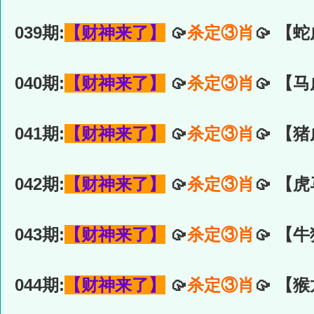
039期:
【财神来了】
🥠
杀定③肖
🥠 【
040期:
【财神来了】
🥠
杀定③肖
🥠 【
041期:
【财神来了】
🥠
杀定③肖
🥠 【
042期:
【财神来了】
🥠
杀定③肖
🥠 【
043期:
【财神来了】
🥠
杀定③肖
🥠 【
044期:
【财神来了】
🥠
杀定③肖
🥠 【