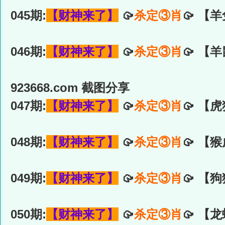
045期:
【财神来了】
🥠
杀定③肖
🥠 【
046期:
【财神来了】
🥠
杀定③肖
🥠 【
923668.com 截图分享
047期:
【财神来了】
🥠
杀定③肖
🥠 【
048期:
【财神来了】
🥠
杀定③肖
🥠 【
049期:
【财神来了】
🥠
杀定③肖
🥠 【
050期:
【财神来了】
🥠
杀定③肖
🥠 【