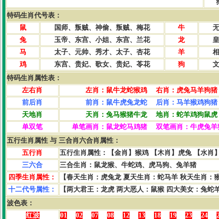
特码生肖代号表：
鼠
国师、叛贼、神偷、叛贼、梅花
牛
兔
玉帝、东宫、小姐、东宫、兰花
龙
马
太子、元帅、秀才、太子、杏花
羊
鸡
东宫、贵妃、歌女、贵妃、苓花
狗
特码生肖属性表：
左右肖
左肖：鼠牛龙蛇猴鸡 右肖：虎兔马羊狗猪
前后肖
前肖：鼠牛虎兔龙蛇 后肖：马羊猴鸡狗猪
天地肖
天肖：兔马猴猪牛龙 地肖：蛇羊鸡狗鼠虎
单双笔
单笔画肖：鼠龙蛇马鸡猪 双笔画肖：牛虎兔羊
五行生肖属性 与 三合肖六合肖属性：
五行肖
五行生肖属性：【金肖】猴鸡 【木肖】虎兔 【水肖
三六合
三合生肖：鼠龙猴、牛蛇鸡、虎马狗、兔羊猪
四季生肖属性：
【春天生肖：虎兔龙 夏天生肖：蛇马羊 秋天生肖：
十二代号属性：
【两大君王：龙虎 两大恶人：鼠猴 四大美女：兔蛇
波色表：
红波
01
02
07
08
12
13
18
19
23
24