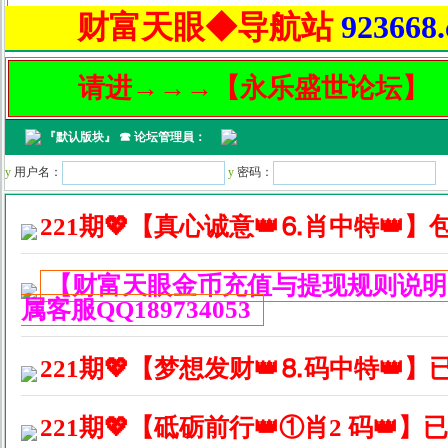
财富天眼◆导航站
923668
请进→→→【永乐盛世论坛】
『
默认版块
』 ☎ 论坛管理員：
y
用户名：
y
密码：
221期💖【真心诚意👑⒍肖中特
【财富天眼金币充值与提现规则说明】充
属客服QQ189734053
221期💖【梦想发财👑⒏码中特👑
221期💖【砥砺前行👑①肖2 码👑