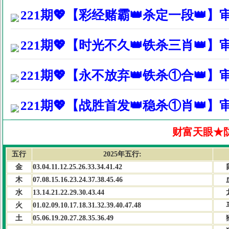
221期💖【彩经赌霸👑杀定一段👑】
221期💖【时光不久👑铁杀三肖👑】
221期💖【永不放弃👑铁杀①合👑】
221期💖【战胜首发👑稳杀①肖👑】
财富天眼★
五行
2025年五行:
金
03.04.11.12.25.26.33.34.41.42
木
07.08.15.16.23.24.37.38.45.46
水
13.14.21.22.29.30.43.44
火
01.02.09.10.17.18.31.32.39.40.47.48
土
05.06.19.20.27.28.35.36.49