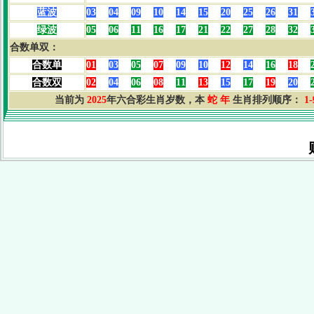
蓝波
03
04
09
10
14
15
20
25
26
31
绿波
05
06
11
16
17
21
22
27
28
32
合数单双：
合数单
01
03
05
07
09
10
12
14
16
18
合数双
02
04
06
08
11
13
15
17
19
20
当前为
2025
年六合彩生肖岁数，本
蛇
年
生肖排列顺序：
1