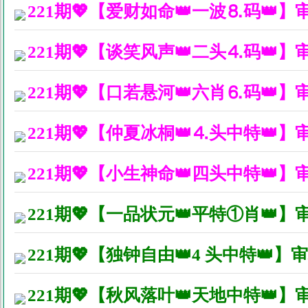
221期💖【爱财如命👑一波⒏码👑】
221期💖【谈笑风声👑二头⒋码👑】
221期💖【口若悬河👑六肖⒍码👑】
221期💖【仲夏冰桐👑⒋头中特👑】
221期💖【小生神命👑四头中特👑】
221期💖【一品状元👑平特①肖👑】
221期💖【独钟自由👑4 头中特👑】
221期💖【秋风落叶👑天地中特👑】