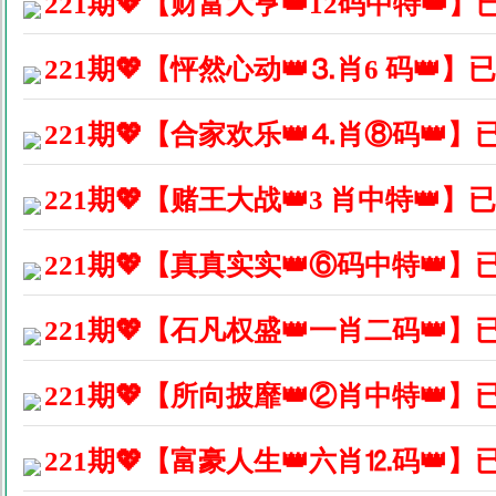
221期💖【财富大亨👑12码中特👑
221期💖【怦然心动👑⒊肖6 码👑
221期💖【合家欢乐👑⒋肖⑧码👑
221期💖【赌王大战👑3 肖中特👑
221期💖【真真实实👑⑥码中特👑
221期💖【石凡权盛👑一肖二码👑
221期💖【所向披靡👑②肖中特👑
221期💖【富豪人生👑六肖⒓码👑