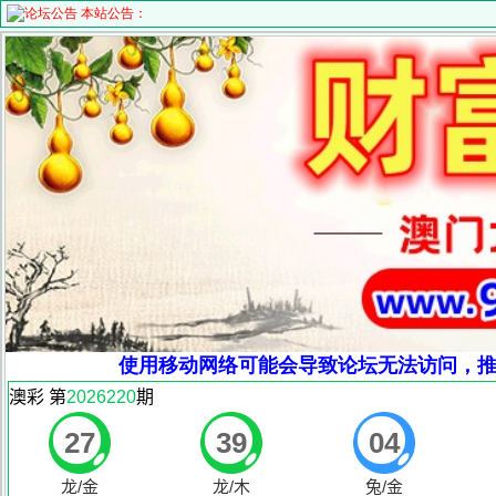
本站公告：
使用移动网络可能会导致论坛无法访问，