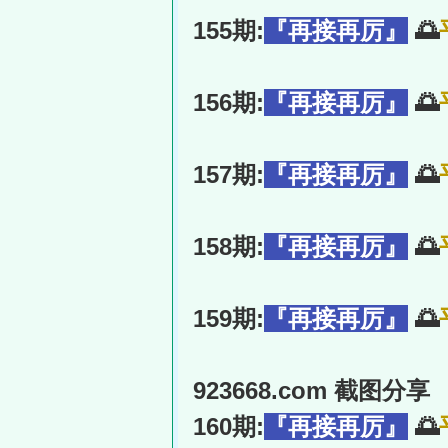
155期:
『再接再厉』
🌅
156期:
『再接再厉』
🌅
157期:
『再接再厉』
🌅
158期:
『再接再厉』
🌅
159期:
『再接再厉』
🌅
923668.com 截图分享
160期:
『再接再厉』
🌅