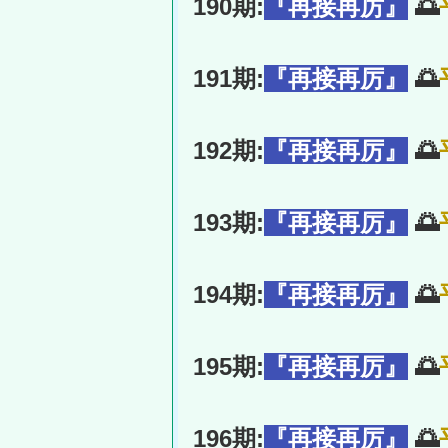
190期:
『再接再厉』
🌅
191期:
『再接再厉』
🌅
192期:
『再接再厉』
🌅
193期:
『再接再厉』
🌅
194期:
『再接再厉』
🌅
195期:
『再接再厉』
🌅
196期:
『再接再厉』
🌅