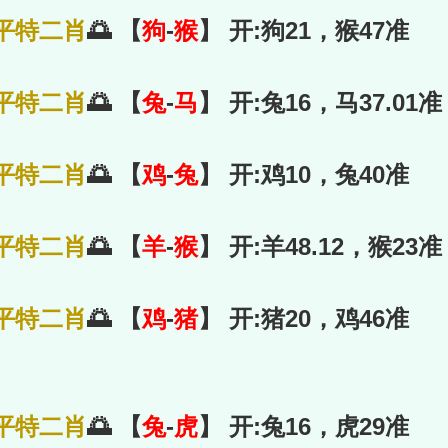
平特二肖
🌅 【
狗
-
猴
】 开:狗21，猴47准
平特二肖
🌅 【
兔
-
马
】 开:兔16，马37.01准
平特二肖
🌅 【
鸡
-
兔
】 开:鸡10，兔40准
平特二肖
🌅 【
羊
-
猴
】 开:羊48.12，猴23准
平特二肖
🌅 【
鸡
-
猪
】 开:猪20，鸡46准
平特二肖
🌅 【
兔
-
虎
】 开:兔16，虎29准