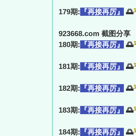
179期:
『再接再厉』
🌅
923668.com 截图分享
180期:
『再接再厉』
🌅
181期:
『再接再厉』
🌅
182期:
『再接再厉』
🌅
183期:
『再接再厉』
🌅
184期:
『再接再厉』
🌅