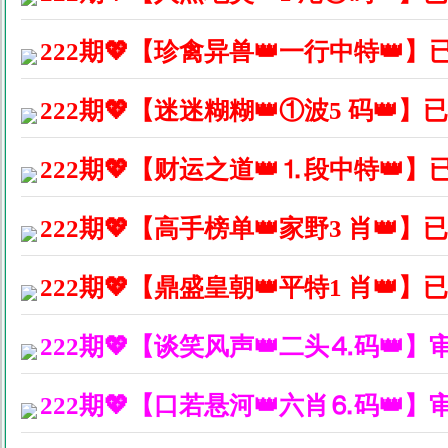
222期💖【珍禽异兽👑一行中特👑
222期💖【迷迷糊糊👑①波5 码👑
222期💖【财运之道👑⒈段中特👑
222期💖【高手榜单👑家野3 肖👑
222期💖【鼎盛皇朝👑平特1 肖👑
222期💖【谈笑风声👑二头⒋码👑】
222期💖【口若悬河👑六肖⒍码👑】