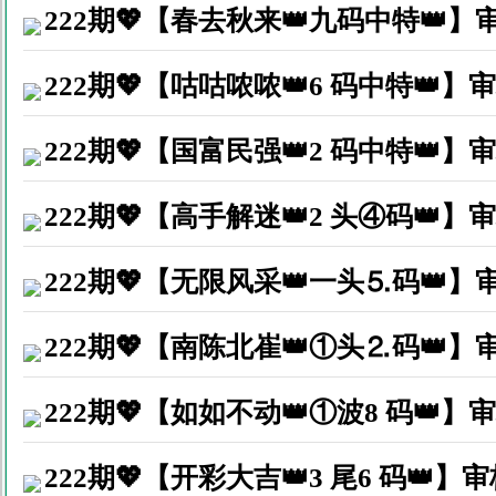
222期💖【春去秋来👑九码中特👑】
222期💖【咕咕哝哝👑6 码中特👑】
222期💖【国富民强👑2 码中特👑】
222期💖【高手解迷👑2 头④码👑】
222期💖【无限风采👑一头⒌码👑】
222期💖【南陈北崔👑①头⒉码👑】
222期💖【如如不动👑①波8 码👑】
222期💖【开彩大吉👑3 尾6 码👑】