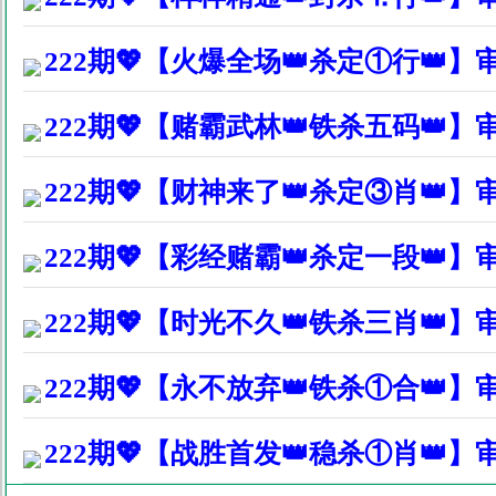
222期💖【火爆全场👑杀定①行👑】
222期💖【赌霸武林👑铁杀五码👑】
222期💖【财神来了👑杀定③肖👑】
222期💖【彩经赌霸👑杀定一段👑】
222期💖【时光不久👑铁杀三肖👑】
222期💖【永不放弃👑铁杀①合👑】
222期💖【战胜首发👑稳杀①肖👑】