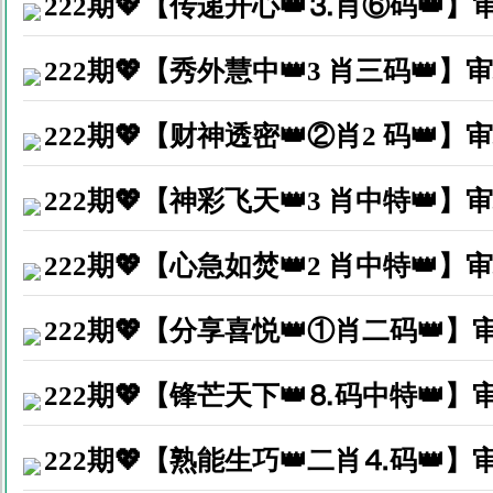
222期💖【传递开心👑⒊肖⑥码👑】
222期💖【秀外慧中👑3 肖三码👑】
222期💖【财神透密👑②肖2 码👑】
222期💖【神彩飞天👑3 肖中特👑】
222期💖【心急如焚👑2 肖中特👑】
222期💖【分享喜悦👑①肖二码👑】
222期💖【锋芒天下👑⒏码中特👑】
222期💖【熟能生巧👑二肖⒋码👑】