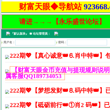
财富天眼◆导航站
923668
请进→→→【永乐盛世论坛】
『
默认版块
』 ☎ 论坛管理員：
y
用户名：
y
密码：
222期💖【真心诚意👑⒍肖中特
【财富天眼金币充值与提现规则说明】充
属客服QQ189734053
222期💖【梦想发财👑⒏码中特👑
222期💖【砥砺前行👑①肖2 码👑