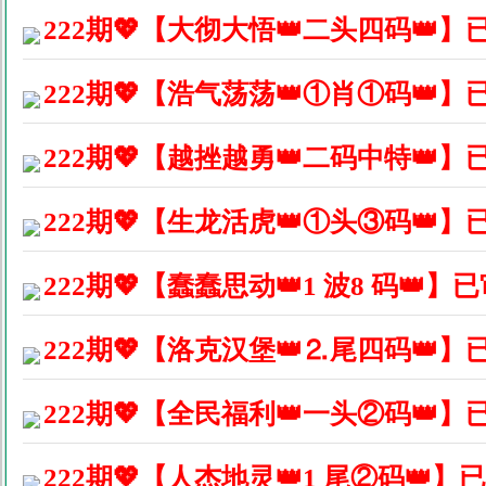
222期💖【大彻大悟👑二头四码👑
222期💖【浩气荡荡👑①肖①码👑
222期💖【越挫越勇👑二码中特👑
222期💖【生龙活虎👑①头③码👑
222期💖【蠢蠢思动👑1 波8 码👑
222期💖【洛克汉堡👑⒉尾四码👑
222期💖【全民福利👑一头②码👑
222期💖【人杰地灵👑1 尾②码👑