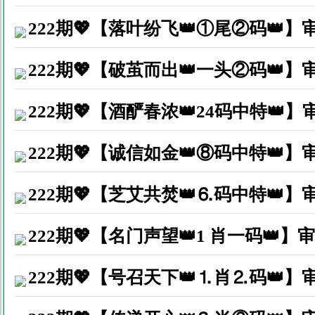
222期💖【落叶纷飞👑①尾②码👑】
222期💖【破茧而出👑一头②码👑】
222期💖【酒酽春浓👑24码中特👑
222期💖【诚信如金👑⑧码中特👑】
222期💖【芝艾共焚👑⒍码中特👑】
222期💖【名门声望👑1 肖一码👑】
222期💖【号召天下👑⒈肖⒉码👑】