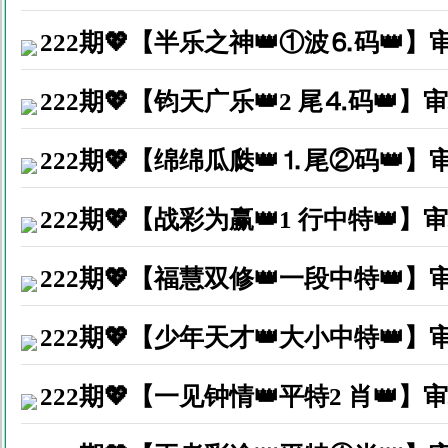
222期💖【半乐之神👑①波⒍码👑】
222期💖【钧天广乐👑2 尾⒋码👑】
222期💖【绵绵瓜瓞👑⒈尾②码👑】
222期💖【战彩为赢👑1 行中特👑】
222期💖【福慧双修👑一段中特👑】
222期💖【少年天才👑大小中特👑】
222期💖【一见钟情👑平特2 肖👑】