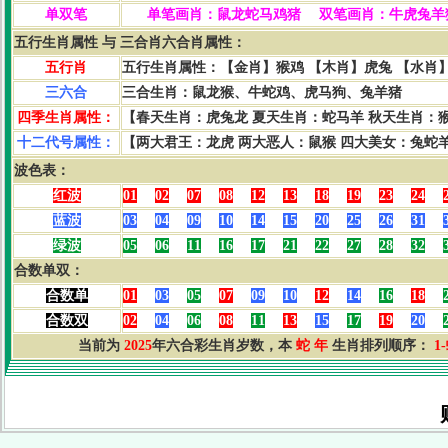
单双笔
单笔画肖：鼠龙蛇马鸡猪 双笔画肖：牛虎兔羊
五行生肖属性 与 三合肖六合肖属性：
五行肖
五行生肖属性：【金肖】猴鸡 【木肖】虎兔 【水肖
三六合
三合生肖：鼠龙猴、牛蛇鸡、虎马狗、兔羊猪
四季生肖属性：
【春天生肖：虎兔龙 夏天生肖：蛇马羊 秋天生肖：
十二代号属性：
【两大君王：龙虎 两大恶人：鼠猴 四大美女：兔蛇
波色表：
红波
01
02
07
08
12
13
18
19
23
24
蓝波
03
04
09
10
14
15
20
25
26
31
绿波
05
06
11
16
17
21
22
27
28
32
合数单双：
合数单
01
03
05
07
09
10
12
14
16
18
合数双
02
04
06
08
11
13
15
17
19
20
当前为
2025
年六合彩生肖岁数，本
蛇
年
生肖排列顺序：
1