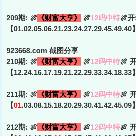
209期: 🍖
《财富大亨》
🍖
12码中特
🍖开
【01.02.05.06.21.23.24.27.29.45.49.40
923668.com 截图分享
210期: 🍖
《财富大亨》
🍖
12码中特
🍖 
【12.24.16.17.19.21.22.29.33.34.18.33
211期: 🍖
《财富大亨》
🍖
12码中特
🍖 
【
01
.03.08.15.18.20.29.30.41.42.4
212期: 🍖
《财富大亨》
🍖
12码中特
🍖 