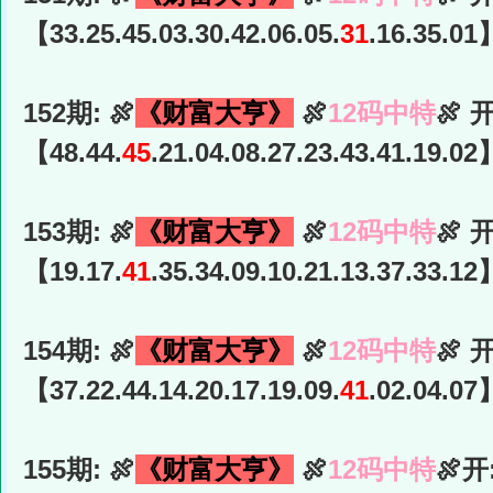
【33.25.45.03.30.42.06.05.
31
.16.35.01
152期: 🍖
《财富大亨》
🍖
12码中特
🍖 
【48.44.
45
.21.04.08.27.23.43.41.19.02
153期: 🍖
《财富大亨》
🍖
12码中特
🍖 
【19.17.
41
.35.34.09.10.21.13.37.33.12
154期: 🍖
《财富大亨》
🍖
12码中特
🍖 
【37.22.44.14.20.17.19.09.
41
.02.04.07
155期: 🍖
《财富大亨》
🍖
12码中特
🍖开