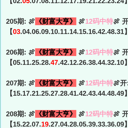
【02.
05
.07.08.11.12.17.19.21.22.2
205期: 🍖
《财富大亨》
🍖
12码中特
🍖 
【
03
.04.06.09.10.11.14.15.16.42.4
206期: 🍖
《财富大亨》
🍖
12码中特
🍖 
【05.11.25.28.
47
.42.12.26.38.44.32.10
207期: 🍖
《财富大亨》
🍖
12码中特
🍖开
【15.17.21.25.27.28.41.42.43.44.48.49
208期: 🍖
《财富大亨》
🍖
12码中特
🍖 
【15.22.07.
19
.27.04.28.05.39.33.36.09