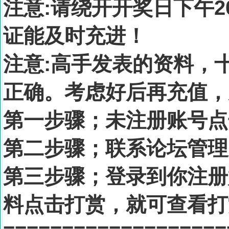
注意:请绕开开奖日下午2
证能及时充进！
注意:高手发表的资料，
正确。考虑好后再充值
第一步骤；未注册账号点
第二步骤；联系论坛管
第三步骤；登录到你注册
料点击打赏，就可查看