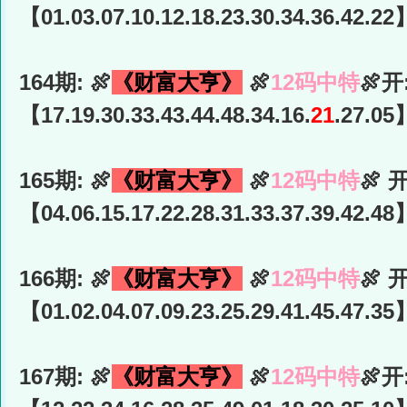
【01.03.07.10.12.18.23.30.34.36.42.22
164期: 🍖
《财富大亨》
🍖
12码中特
🍖开
【17.19.30.33.43.44.48.34.16.
21
.27.
165期: 🍖
《财富大亨》
🍖
12码中特
🍖 
【04.06.15.17.22.28.31.33.37.39.42.48
166期: 🍖
《财富大亨》
🍖
12码中特
🍖 
【01.02.04.07.09.23.25.29.41.45.47.35
167期: 🍖
《财富大亨》
🍖
12码中特
🍖开