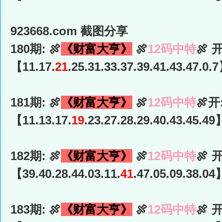
923668.com 截图分享
180期: 🍖
《财富大亨》
🍖
12码中特
🍖 
【11.17.
21
.25.31.33.37.39.41.43.
181期: 🍖
《财富大亨》
🍖
12码中特
🍖开
【11.13.17.
19
.23.27.28.29.40.43.
182期: 🍖
《财富大亨》
🍖
12码中特
🍖 
【39.40.28.44.03.11.
41
.47.05.09.38.04
183期: 🍖
《财富大亨》
🍖
12码中特
🍖 