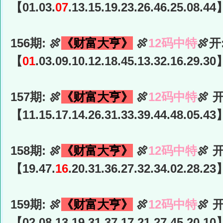
【01.03.
07
.13.15.19.23.26.46.25.08.44
156期: 🍖
《财富大亨》
🍖
12码中特
🍖开
【
01
.03.09.10.12.18.45.13.32.16.2
157期: 🍖
《财富大亨》
🍖
12码中特
🍖 
【11.15.17.14.26.31.33.39.44.48.05.43
158期: 🍖
《财富大亨》
🍖
12码中特
🍖 
【19.47.
16
.20.31.36.27.32.34.02.28.23
159期: 🍖
《财富大亨》
🍖
12码中特
🍖 
【02.08.13.19.31.37.17.21.27.45.20.10