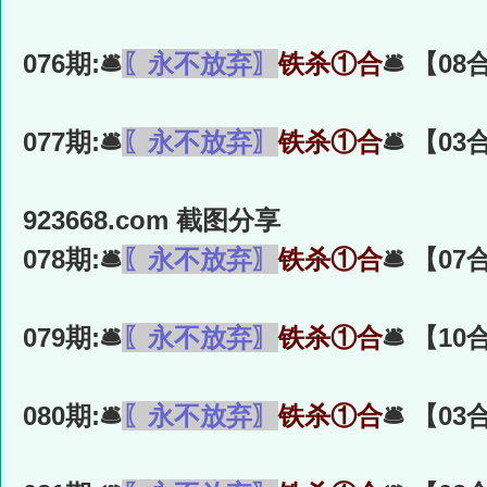
076期:🛎
〖永不放弃〗
铁杀①合
🛎 【08
077期:🛎
〖永不放弃〗
铁杀①合
🛎 【03
923668.com 截图分享
078期:🛎
〖永不放弃〗
铁杀①合
🛎 【07
079期:🛎
〖永不放弃〗
铁杀①合
🛎 【10
080期:🛎
〖永不放弃〗
铁杀①合
🛎 【03