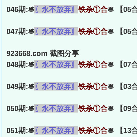
046期:🛎
〖永不放弃〗
铁杀①合
🛎 【05
047期:🛎
〖永不放弃〗
铁杀①合
🛎 【05
923668.com 截图分享
048期:🛎
〖永不放弃〗
铁杀①合
🛎 【07
049期:🛎
〖永不放弃〗
铁杀①合
🛎 【03
050期:🛎
〖永不放弃〗
铁杀①合
🛎 【09
051期:🛎
〖永不放弃〗
铁杀①合
🛎 【13