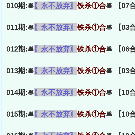
010期:🛎
〖永不放弃〗
铁杀①合
🛎 【07
011期:🛎
〖永不放弃〗
铁杀①合
🛎 【03
012期:🛎
〖永不放弃〗
铁杀①合
🛎 【06
013期:🛎
〖永不放弃〗
铁杀①合
🛎 【03
014期:🛎
〖永不放弃〗
铁杀①合
🛎 【10
015期:🛎
〖永不放弃〗
铁杀①合
🛎 【10