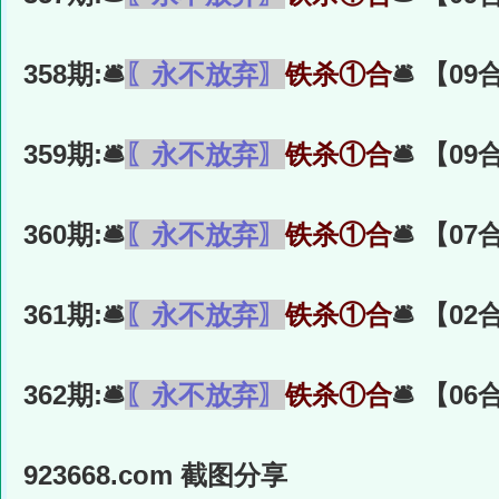
358期:🛎
〖永不放弃〗
铁杀①合
🛎 【09
359期:🛎
〖永不放弃〗
铁杀①合
🛎 【09
360期:🛎
〖永不放弃〗
铁杀①合
🛎 【07
361期:🛎
〖永不放弃〗
铁杀①合
🛎 【02
362期:🛎
〖永不放弃〗
铁杀①合
🛎 【06
923668.com 截图分享