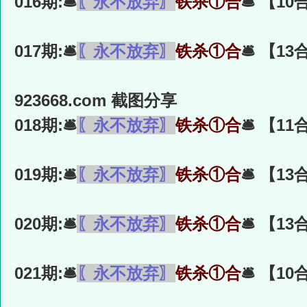
016期:🛎
〖永不放弃〗
铁杀①合
🛎 【10
017期:🛎
〖永不放弃〗
铁杀①合
🛎 【13
923668.com 截图分享
018期:🛎
〖永不放弃〗
铁杀①合
🛎 【11
019期:🛎
〖永不放弃〗
铁杀①合
🛎 【13
020期:🛎
〖永不放弃〗
铁杀①合
🛎 【13
021期:🛎
〖永不放弃〗
铁杀①合
🛎 【10