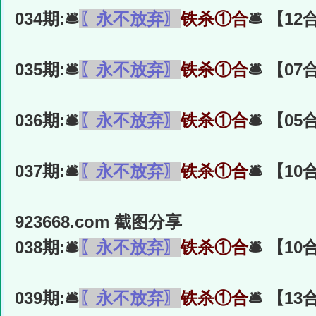
034期:🛎
〖永不放弃〗
铁杀①合
🛎 【12
035期:🛎
〖永不放弃〗
铁杀①合
🛎 【07
036期:🛎
〖永不放弃〗
铁杀①合
🛎 【05
037期:🛎
〖永不放弃〗
铁杀①合
🛎 【10
923668.com 截图分享
038期:🛎
〖永不放弃〗
铁杀①合
🛎 【10
039期:🛎
〖永不放弃〗
铁杀①合
🛎 【13