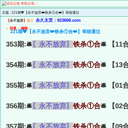
本站公告：
主题 :
221期💖【永不放弃👑铁杀①合👑】审核通过
永久主页：923668.com
【
永不放弃
】
楼主
u
回复
u
编辑
u
221期💖【永不放弃👑铁杀①合👑】审核通过
353期:🛎
〖永不放弃〗
铁杀①合
🛎 【11
354期:🛎
〖永不放弃〗
铁杀①合
🛎 【13
355期:🛎
〖永不放弃〗
铁杀①合
🛎 【01
356期:🛎
〖永不放弃〗
铁杀①合
🛎 【02
357期:🛎
〖永不放弃〗
铁杀①合
🛎 【09