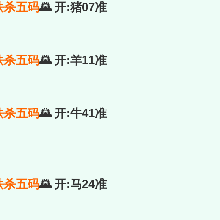
铁杀五码
🌄 开:猪07准
铁杀五码
🌄 开:羊11准
铁杀五码
🌄 开:牛41准
铁杀五码
🌄 开:马24准