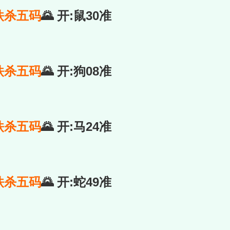
铁杀五码
🌄 开:鼠30准
铁杀五码
🌄 开:狗08准
铁杀五码
🌄 开:马24准
铁杀五码
🌄 开:蛇49准