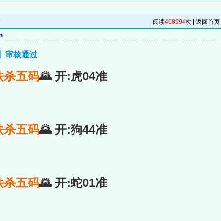
过
阅读
408994
次 |
返回首页
m
】审核通过
铁杀五码
🌄 开:虎04准
铁杀五码
🌄 开:狗44准
铁杀五码
🌄 开:蛇01准