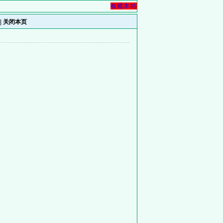
收藏本站
|
关闭本页