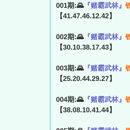
001期:🌄
『赌霸武林』
【41.47.46.12.42】
002期:🌄
『赌霸武林』
【30.10.38.17.43】
003期:🌄
『赌霸武林』
【25.20.44.29.27】
004期:🌄
『赌霸武林』
【38.08.10.41.44】