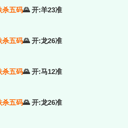
铁杀五码
🌄 开:羊23准
铁杀五码
🌄 开:龙26准
铁杀五码
🌄 开:马12准
铁杀五码
🌄 开:龙26准