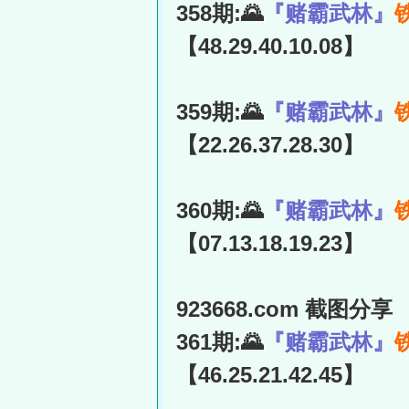
358期:🌄
『赌霸武林』
【48.29.40.10.08】
359期:🌄
『赌霸武林』
【22.26.37.28.30】
360期:🌄
『赌霸武林』
【07.13.18.19.23】
923668.com 截图分享
361期:🌄
『赌霸武林』
【46.25.21.42.45】