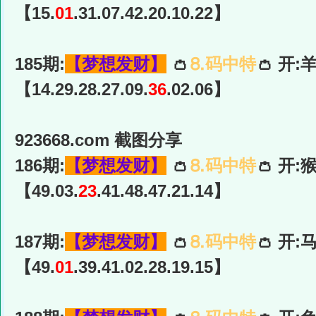
【15.
01
.31.07.42.20.10.22】
185期:
【梦想发财】
👛
⒏码中特
👛 开:
【14.29.28.27.09.
36
.02.06】
923668.com 截图分享
186期:
【梦想发财】
👛
⒏码中特
👛 开:
【49.03.
23
.41.48.47.21.14】
187期:
【梦想发财】
👛
⒏码中特
👛 开:
【49.
01
.39.41.02.28.19.15】