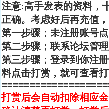
注意:高手发表的资料，
正确。考虑好后再充值
第一步骤；未注册账号点
第二步骤；联系论坛管
第三步骤；登录到你注册
料点击打赏，就可查看
===================
打赏后会自动扣除相应金