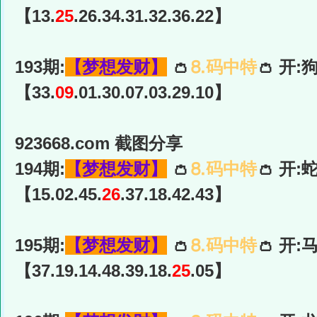
【13.
25
.26.34.31.32.36.22】
193期:
【梦想发财】
👛
⒏码中特
👛 开:
【33.
09
.01.30.07.03.29.10】
923668.com 截图分享
194期:
【梦想发财】
👛
⒏码中特
👛 开:
【15.02.45.
26
.37.18.42.43】
195期:
【梦想发财】
👛
⒏码中特
👛 开:
【37.19.14.48.39.18.
25
.05】