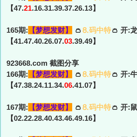
【47.
21
.16.31.39.37.26.13】
165期:
【梦想发财】
👛
⒏码中特
👛 开:
【41.47.40.26.07.
03
.39.49】
923668.com 截图分享
166期:
【梦想发财】
👛
⒏码中特
👛 开:
【47.38.24.11.34.
06
.41.07】
167期:
【梦想发财】
👛
⒏码中特
👛 开:
【02.22.28.40.43.46.49.16】