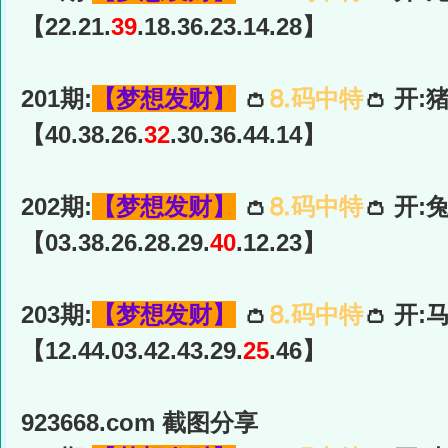
【22.21.
39
.18.36.23.14.28】
201期:
【梦想发财】
👛
⒏码中特
👛 开:
【40.38.26.
32
.30.36.44.14】
202期:
【梦想发财】
👛
⒏码中特
👛 开:
【03.38.26.28.29.
40
.12.23】
203期:
【梦想发财】
👛
⒏码中特
👛 开:
【12.44.03.42.43.29.
25
.46】
923668.com 截图分享