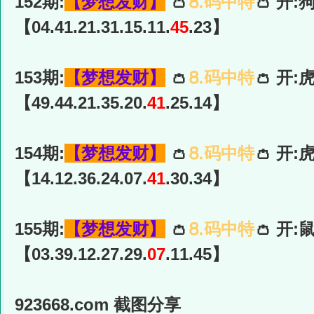
152期:
【梦想发财】
👛
⒏码中特
👛 开:
【04.41.21.31.15.11.
45
.23】
153期:
【梦想发财】
👛
⒏码中特
👛 开:
【49.44.21.35.20.
41
.25.14】
154期:
【梦想发财】
👛
⒏码中特
👛 开:
【14.12.36.24.07.
41
.30.34】
155期:
【梦想发财】
👛
⒏码中特
👛 开:
【03.39.12.27.29.
07
.11.45】
923668.com 截图分享