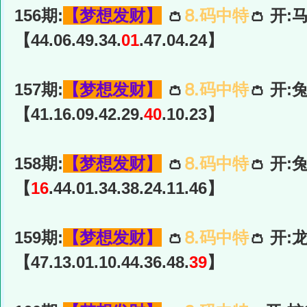
156期:
【梦想发财】
👛
⒏码中特
👛 开:
【44.06.49.34.
01
.47.04.24】
157期:
【梦想发财】
👛
⒏码中特
👛 开:
【41.16.09.42.29.
40
.10.23】
158期:
【梦想发财】
👛
⒏码中特
👛 开:
【
16
.44.01.34.38.24.11.46】
159期:
【梦想发财】
👛
⒏码中特
👛 开:
【47.13.01.10.44.36.48.
39
】