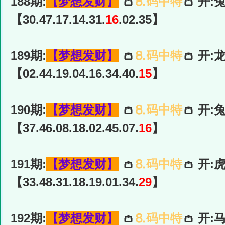
188期:
【梦想发财】
👛
⒏码中特
👛 开:
【30.47.17.14.31.
16
.02.35】
189期:
【梦想发财】
👛
⒏码中特
👛 开:
【02.44.19.04.16.34.40.
15
】
190期:
【梦想发财】
👛
⒏码中特
👛 开:
【37.46.08.18.02.45.07.
16
】
191期:
【梦想发财】
👛
⒏码中特
👛 开:
【33.48.31.18.19.01.34.
29
】
192期:
【梦想发财】
👛
⒏码中特
👛 开: