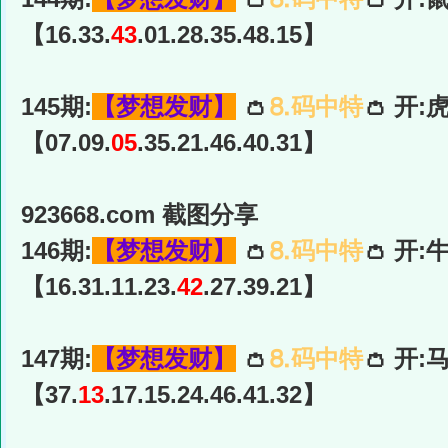
【16.33.
43
.01.28.35.48.15】
145期:
【梦想发财】
👛
⒏码中特
👛 开:
【07.09.
05
.35.21.46.40.31】
923668.com 截图分享
146期:
【梦想发财】
👛
⒏码中特
👛 开:
【16.31.11.23.
42
.27.39.21】
147期:
【梦想发财】
👛
⒏码中特
👛 开:
【37.
13
.17.15.24.46.41.32】